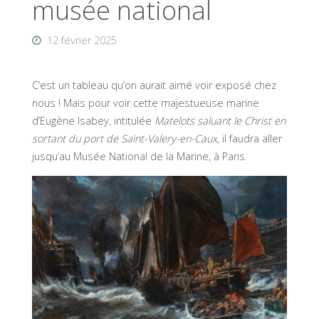
musée national
12 février 2025
C’est un tableau qu’on aurait aimé voir exposé chez
nous ! Mais pour voir cette majestueuse marine
d’Eugène Isabey, intitulée
Matelots saluant le Christ en
sortant du port de Saint-Valery-en-Caux
, il faudra aller
jusqu’au Musée National de la Marine, à Paris.