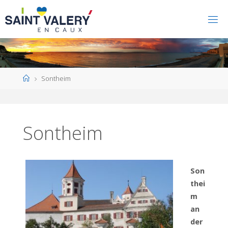
Home
Sontheim
Sontheim
Son
thei
m
an
der