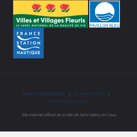
MENTIONS LÉGALES
|
PLAN DU SITE
|
AFFICHAGE LÉGAL
Site internet officiel de la Ville de Saint-Valery-en-Caux
Powered by
Fluida
&
WordPress.