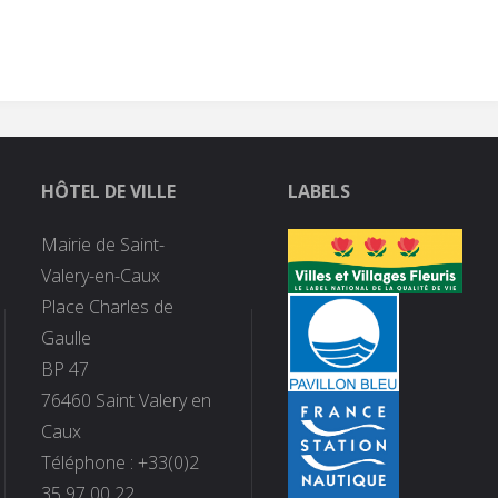
HÔTEL DE VILLE
LABELS
Mairie de Saint-
Valery-en-Caux
Place Charles de
Gaulle
BP 47
76460 Saint Valery en
Caux
Téléphone : +33(0)2
35 97 00 22