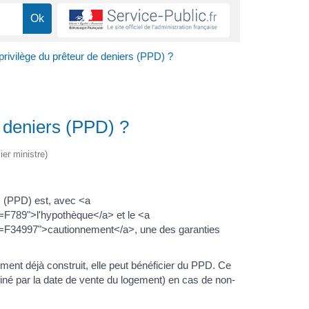
privilège du prêteur de deniers (PPD) ?
e deniers (PPD) ?
ier ministre)
> (PPD) est, avec <a
l=F789">l'hypothèque</a> et le <a
ml=F34997">cautionnement</a>, une des garanties
ment déjà construit, elle peut bénéficier du PPD. Ce
rminé par la date de vente du logement) en cas de non-