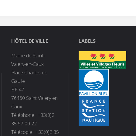
HÔTEL DE VILLE
LABELS
Mairie de Saint-
Valery-en-Caux
Place Charles de
Gaulle
BP 47
76460 Saint Valery en
Caux
Téléphone : +33(0)2
35 97 00 22
Télécopie : +33(0)2 35