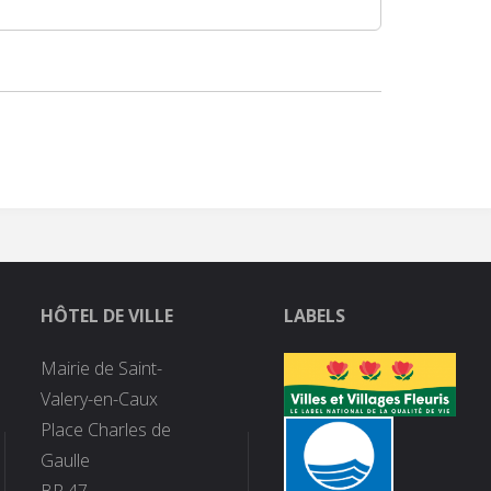
HÔTEL DE VILLE
LABELS
Mairie de Saint-
Valery-en-Caux
Place Charles de
Gaulle
BP 47