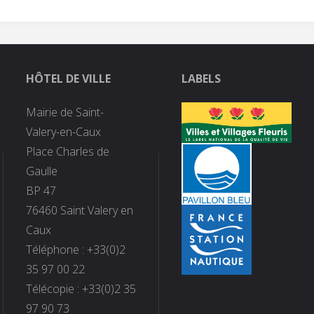
HÔTEL DE VILLE
LABELS
Mairie de Saint-
Valery-en-Caux
Place Charles de
Gaulle
BP 47
76460 Saint Valery en
Caux
Téléphone : +33(0)2
35 97 00 22
Télécopie : +33(0)2 35
97 90 73