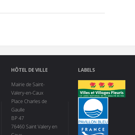
HÔTEL DE VILLE
LABELS
Mairie de Saint-
Valery-en-Caux
Place Charles de
Gaulle
BP 47
76460 Saint Valery en
Caux