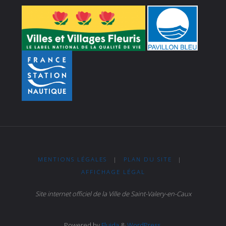
MENTIONS LÉGALES
|
PLAN DU SITE
|
AFFICHAGE LÉGAL
Site internet officiel de la Ville de Saint-Valery-en-Caux
Powered by
Fluida
&
WordPress.