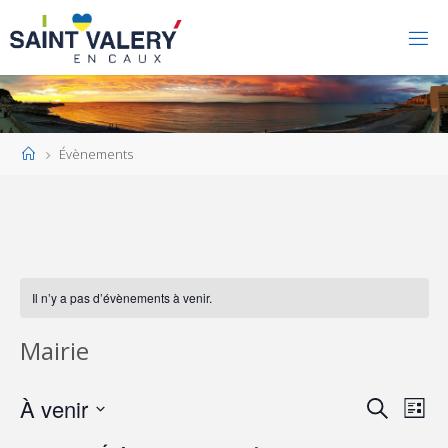
Home
Évènements
Il n’y a pas d’évènements à venir.
Mairie
À venir
Recherche
Nav
Reche
Liste
Sélectionnez