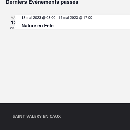
Derniers Évènements passés
une
de
et
date.
13 mai 2023 @ 08:00
-
14 mai 2023 @ 17:00
MAI
13
vu
Nature en Fête
2023
naviga
Év
de
vues
Évène
SAINT VALERY EN CAUX